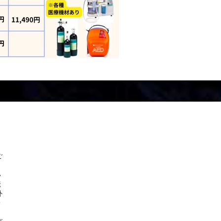
ご
い
伝
外
・