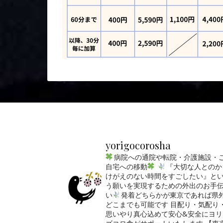
yorigocorosha
病院への通院や転院・介護施設・
自宅への移動
『大切な人とのか
けがえのない時間をすごしたい』と
う願いを実現するための外出のお手
い
発着どちらかが東京であれば県
どこまでも可能です
目配り・気配り
思いやり真心込めて安心&安全にヨリ