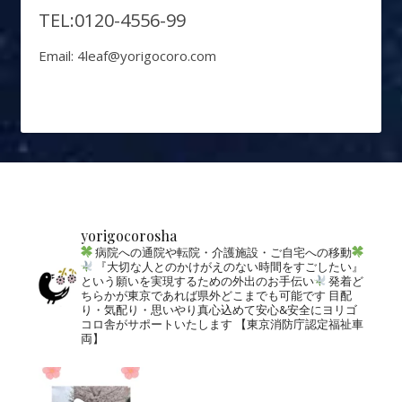
TEL:0120-4556-99
Email: 4leaf@yorigocoro.com
yorigocorosha
病院への通院や転院・介護施設・ご自宅への移動
『大切な人とのかけがえのない時間をすごしたい』
という願いを実現するための外出のお手伝い
発着ど
ちらかが東京であれば県外どこまでも可能です
目配
り・気配り・思いやり真心込めて安心&安全にヨリゴ
コロ舎がサポートいたします
【東京消防庁認定福祉車
両】